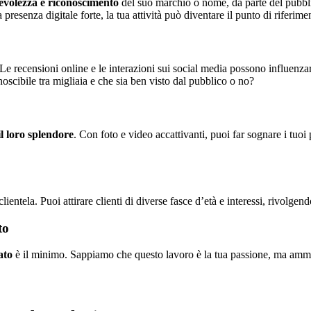
evolezza e riconoscimento
del suo marchio o nome, da parte del pubblic
 presenza digitale forte, la tua attività può diventare il punto di riferim
. Le recensioni online e le interazioni sui social media possono influenzar
onoscibile tra migliaia e che sia ben visto dal pubblico o no?
 il loro splendore
. Con foto e video accattivanti, puoi far sognare i tuoi p
ientela. Puoi attirare clienti di diverse fasce d’età e interessi, rivolgen
to
ato
è il minimo. Sappiamo che questo lavoro è la tua passione, ma amme