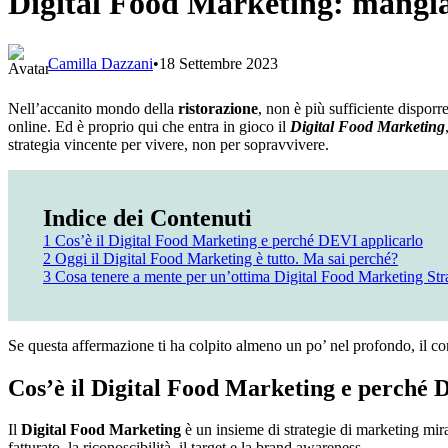
Digital Food Marketing: mangiat
Camilla Dazzani
•
18 Settembre 2023
Nell’accanito mondo della
ristorazione
, non è più sufficiente disporr
online. Ed è proprio qui che entra in gioco il
Digital Food Marketing
strategia vincente per vivere, non per sopravvivere.
Indice dei Contenuti
1
Cos’è il Digital Food Marketing e perché DEVI applicarlo
2
Oggi il Digital Food Marketing è tutto. Ma sai perché?
3
Cosa tenere a mente per un’ottima Digital Food Marketing Str
Se questa affermazione ti ha colpito almeno un po’ nel profondo, il cont
Cos’è il Digital Food Marketing e perché 
Il
Digital Food Marketing
è un insieme di strategie di marketing mira
fatturato, la riconoscibilità, il target e la brand awareness.