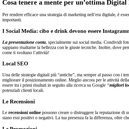
Cosa tenere a mente per un’ottima Digita
Per rendere efficace una strategia di marketing nell’era digitale, è ess
importanti.
I Social Media: cibo e drink devono essere Instagram
La presentazione conta
, specialmente sui social media. Condividi foto 
sappiano risaltarne la bellezza con le giuste tecniche. Inoltre, dove pe
come ti svoltano l’attività!
Local SEO
Una delle strategie digitali più “antiche”, ma sempre al passo con i te
migliorare il posizionamento online. Meglio ancora per le attività della
essere tra i primi risultati in seguito alla ricerca su Google
“
migliori l
potenziali clienti locali.
Le Recensioni
Le
recensioni online
possono creare o distruggere la reputazione di un
siano essi positivi o negativi. La tua presenza fa la differenza, oltre ch
Le Promozioni