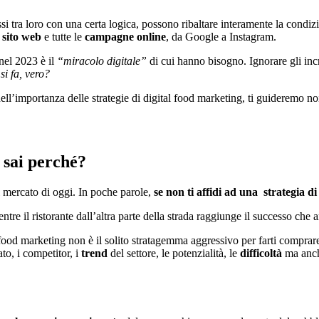
ssi tra loro con una certa logica, possono ribaltare interamente la condiz
l
sito web
e tutte le
campagne online
, da Google a Instagram.
 nel 2023 è il
“miracolo digitale”
di cui hanno bisogno. Ignorare gli incr
si fa, vero?
ell’importanza delle strategie di digital food marketing, ti guideremo no
 sai perché?
l mercato di oggi. In poche parole,
se non ti affidi ad una strategia di
tre il ristorante dall’altra parte della strada raggiunge il successo che 
ood marketing non è il solito stratagemma aggressivo per farti comprare le
to, i competitor, i
trend
del settore, le potenzialità, le
difficoltà
ma anc