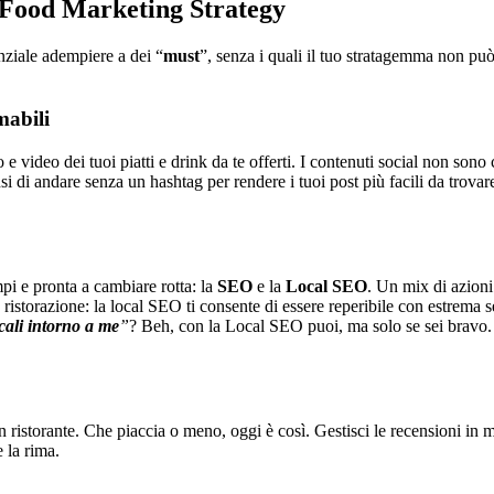
l Food Marketing Strategy
enziale adempiere a dei “
must
”, senza i quali il tuo stratagemma non pu
mabili
e video dei tuoi piatti e drink da te offerti. I contenuti social non sono 
nsi di andare senza un hashtag per rendere i tuoi post più facili da trova
mpi e pronta a cambiare rotta: la
SEO
e la
Local SEO
. Un mix di azioni 
 ristorazione: la local SEO ti consente di essere reperibile con estrema s
ocali intorno a me
”
? Beh, con la Local SEO puoi, ma solo se sei bravo. I
 ristorante. Che piaccia o meno, oggi è così. Gestisci le recensioni in 
e la rima.