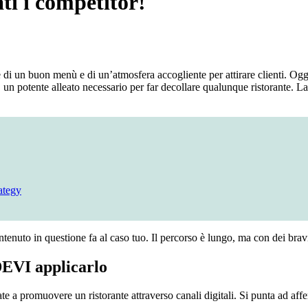
i i competitor!
e di un buon menù e di un’atmosfera accogliente per attirare clienti. Oggi 
, un potente alleato necessario per far decollare qualunque ristorante. 
ategy
enuto in questione fa al caso tuo. Il percorso è lungo, ma con dei bravi 
DEVI applicarlo
te a promuovere un ristorante attraverso canali digitali. Si punta ad affe