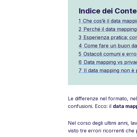
Indice dei Conte
1
Che cos’è il data mapp
2
Perché il data mapping 
3
Esperienza pratica: co
4
Come fare un buon data
5
Ostacoli comuni e error
6
Data mapping vs priva
7
Il data mapping non è 
Le differenze nel formato, ne
confusioni. Ecco: il
data map
Nel corso degli ultimi anni, l
visto tre errori ricorrenti ch