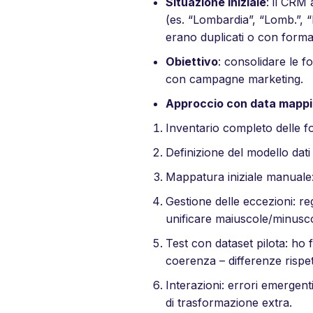
Situazione iniziale
: il CRM 
(es. “Lombardia”, “Lomb.”, “L
erano duplicati o con formati
Obiettivo
: consolidare le fo
con campagne marketing.
Approccio con data mapp
Inventario completo delle f
Definizione del modello dati
Mappatura iniziale manuale: 
Gestione delle eccezioni: re
unificare maiuscole/minusco
Test con dataset pilota: ho 
coerenza – differenze rispe
Interazioni: errori emergent
di trasformazione extra.