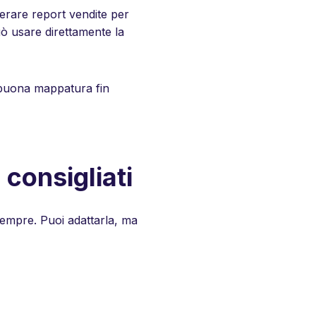
erare report vendite per
uò usare direttamente la
a buona mappatura fin
consigliati
sempre. Puoi adattarla, ma