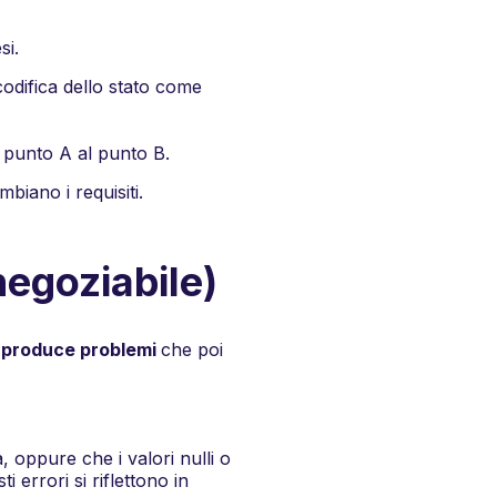
si.
odifica dello stato come
al punto A al punto B.
iano i requisiti.
negoziabile)
g produce problemi
che poi
 oppure che i valori nulli o
i errori si riflettono in