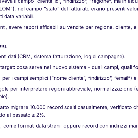
aveva il campo “cliente_id”, “indirizzo”, “regione”, ma in alcu
OM”), nel campo “stato” del fatturato erano presenti valori d
 data variabili.
nti, avere report affidabili su vendite per regione, cliente, e
ing
:
onti dati (CRM, sistema fatturazione, log di campagne).
 target: cosa serve nel nuovo sistema – quali campi, quali fo
per i campi semplici (“nome cliente”, “indirizzo”, “email”) è
gole per interpretare regioni abbreviate, normalizzazione (e
le).
fatto migrare 10.000 record scelti casualmente, verificato ch
tto al passato ≤ 2%.
i, come formati data strani, oppure record con indirizzi man