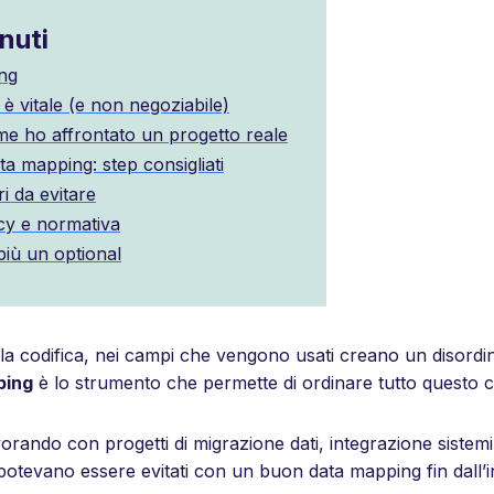
nuti
ing
è vitale (e non negoziabile)
me ho affrontato un progetto reale
 mapping: step consigliati
i da evitare
cy e normativa
più un optional
lla codifica, nei campi che vengono usati creano un disordin
ping
è lo strumento che permette di ordinare tutto questo 
avorando con progetti di migrazione dati, integrazione sistem
e potevano essere evitati con un buon data mapping fin dall’i