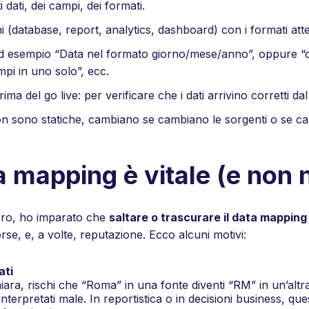
 dati, dei campi, dei formati.
i (database, report, analytics, dashboard) con i formati atte
ad esempio “Data nel formato giorno/mese/anno”, oppure “c
mpi in uno solo”, ecc.
prima del go live: per verificare che i dati arrivino corretti d
sono statiche, cambiano se cambiano le sorgenti o se camb
a mapping è vitale (e non 
oro, ho imparato che
saltare o trascurare il data mappin
se, e, a volte, reputazione. Ecco alcuni motivi:
ati
ra, rischi che “Roma” in una fonte diventi “RM” in un’altra,
terpretati male. In reportistica o in decisioni business, quest