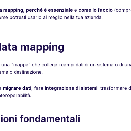
ta mapping
,
perché è essenziale
e
come lo faccio
(compres
me potresti usarlo al meglio nella tua azienda.
 data mapping
una “mappa” che collega i campi dati di un sistema o di una 
tema o destinazione.
na
migrare dati
, fare
integrazione di sistemi
, trasformare d
teroperabilità.
ioni fondamentali