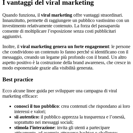
I vantaggi del viral marketing
Quando funziona, il
viral marketing
offre vantaggi straordinari.
Innanzitutto, permette di raggiungere un pubblico vastissimo con un
investimento relativamente contenuto. La forza del passaparola
consente di moltiplicare l’esposizione senza costi pubblicitari
aggiuntivi.
Inoltre, il
viral marketing genera un forte engagement
: le persone
che condividono un contenuto lo fanno perché si identificano con il
messaggio, creando un legame più profondo con il brand. Un altro
aspetto positivo è la costruzione della brand awareness, che cresce in
modo esponenziale grazie alla visibilità generata.
Best practice
Ecco alcune linee guida per sviluppare una campagna di viral
marketing efficace:
conosci il tuo pubblico
: crea contenuti che rispondano ai loro
interessi e valori;
sii autentico:
il pubblico apprezza la trasparenza e l’onestà,
soprattutto nei messaggi sociali;
stimola l’interazione
: invita gli utenti a partecipare
attivamente, ad esempio attraverso hashtag o challenge;