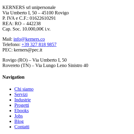
KERNERS srl unipersonale
Via Umberto I, 50 – 45100 Rovigo
P. IVA e C.F.: 01622610291
REA: RO – 442238
Cap. Soc. 10.000,00€ i.v.
Mail:
info@kerners.co
Telefono:
+39 327 818 9857
PEC: kerners@pec.it
Rovigo (RO) – Via Umberto I, 50
Rovereto (TN) – Via Lungo Leno Sinistro 40
Navigation
Chi siamo
Servizi
Industrie
Progetti
Ebooks
Jobs
Blog
Contatti