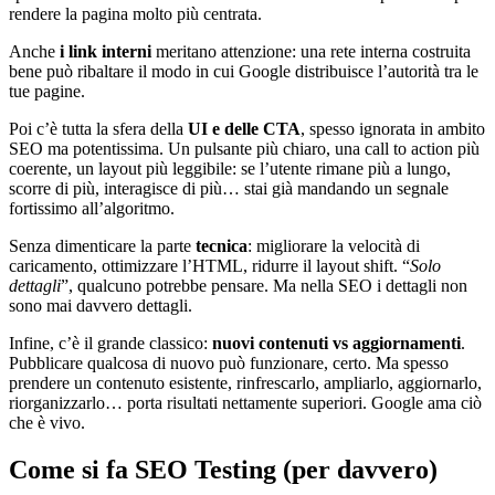
rendere la pagina molto più centrata.
Anche
i link interni
meritano attenzione: una rete interna costruita
bene può ribaltare il modo in cui Google distribuisce l’autorità tra le
tue pagine.
Poi c’è tutta la sfera della
UI e delle CTA
, spesso ignorata in ambito
SEO ma potentissima. Un pulsante più chiaro, una call to action più
coerente, un layout più leggibile: se l’utente rimane più a lungo,
scorre di più, interagisce di più… stai già mandando un segnale
fortissimo all’algoritmo.
Senza dimenticare la parte
tecnica
: migliorare la velocità di
caricamento, ottimizzare l’HTML, ridurre il layout shift. “
Solo
dettagli
”, qualcuno potrebbe pensare. Ma nella SEO i dettagli non
sono mai davvero dettagli.
Infine, c’è il grande classico:
nuovi contenuti vs aggiornamenti
.
Pubblicare qualcosa di nuovo può funzionare, certo. Ma spesso
prendere un contenuto esistente, rinfrescarlo, ampliarlo, aggiornarlo,
riorganizzarlo… porta risultati nettamente superiori. Google ama ciò
che è vivo.
Come si fa SEO Testing (per davvero)