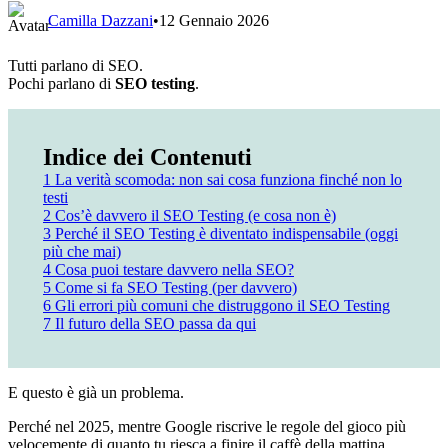
Camilla Dazzani
•
12 Gennaio 2026
Tutti parlano di SEO.
Pochi parlano di
SEO testing
.
Indice dei Contenuti
1
La verità scomoda: non sai cosa funziona finché non lo
testi
2
Cos’è davvero il SEO Testing (e cosa non è)
3
Perché il SEO Testing è diventato indispensabile (oggi
più che mai)
4
Cosa puoi testare davvero nella SEO?
5
Come si fa SEO Testing (per davvero)
6
Gli errori più comuni che distruggono il SEO Testing
7
Il futuro della SEO passa da qui
E questo è già un problema.
Perché nel 2025, mentre Google riscrive le regole del gioco più
velocemente di quanto tu riesca a finire il caffè della mattina,