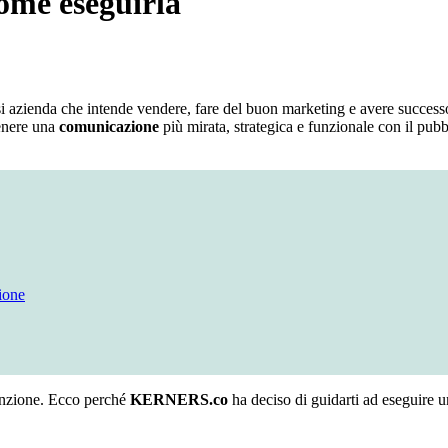
come eseguirla
i azienda che intende vendere, fare del buon marketing e avere successo
tenere una
comunicazione
più mirata, strategica e funzionale con il pubb
ione
tenzione. Ecco perché
KERNERS.co
ha deciso di guidarti ad eseguire u