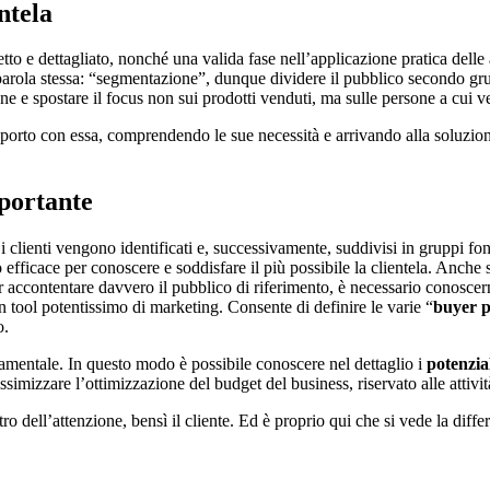
ntela
etto e dettagliato, nonché una valida fase nell’applicazione pratica delle 
 parola stessa: “segmentazione”, dunque dividere il pubblico secondo grup
ne e spostare il focus non sui prodotti venduti, ma sulle persone a cui v
apporto con essa, comprendendo le sue necessità e arrivando alla soluzio
mportante
 i clienti vengono identificati e, successivamente, suddivisi in gruppi fo
o efficace per conoscere e soddisfare il più possibile la clientela. Anche 
r accontentare davvero il pubblico di riferimento, è necessario conoscerne
 tool potentissimo di marketing. Consente di definire le varie “
buyer p
o.
amentale. In questo modo è possibile conoscere nel dettaglio i
potenzial
assimizzare l’ottimizzazione del budget del business, riservato alle attivi
ro dell’attenzione, bensì il cliente. Ed è proprio qui che si vede la diffe