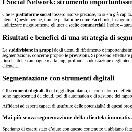
I Social Network: strumento importantiss
Che le
piattaforme social
fossero risorse preziose, lo si era già capi
utenti. Questo perché, tramite piattaforme come Facebook, Instagram e 
indirizzare maggiormente gli user a
scelte commerciali
. Inoltre – att
Risultati e benefici di una strategia di seg
La
suddivisione in gruppi
degli utenti di riferimento è importantissima 
segmentazione, concerne proprio le
previsioni
. Si possono effettuare 
riuscita delle campagne marketing, profonda soddisfazione degli utent
clientela.
Segmentazione con strumenti digitali
Gli
strumenti digitali
di cui oggi disponiamo, ci consentono di effettu
sono rappresentati da cloud, tool di automation e di gestione dei rappor
Affidarsi ad esperti capaci di usufruire delle potenzialità di questi pro
Mai più senza segmentazione della clientela innovat
Speriamo di esserti stato d’aiuto con questo contenuto: ti abbiamo fatt