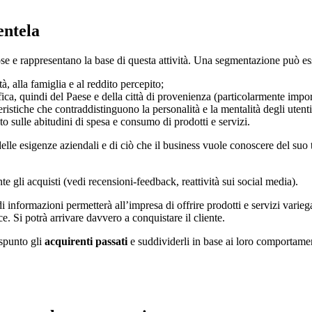
entela
e e rappresentano la base di questa attività. Una segmentazione può es
tà, alla famiglia e al reddito percepito;
afica, quindi del Paese e della città di provenienza (particolarmente impor
tteristiche che contraddistinguono la personalità e la mentalità degli utenti
 sulle abitudini di spesa e consumo di prodotti e servizi.
lle esigenze aziendali e di ciò che il business vuole conoscere del suo 
ante gli acquisti (vedi recensioni-feedback, reattività sui social media).
 informazioni permetterà all’impresa di offrire prodotti e servizi varie
. Si potrà arrivare davvero a conquistare il cliente.
 spunto gli
acquirenti passati
e suddividerli in base ai loro comportament