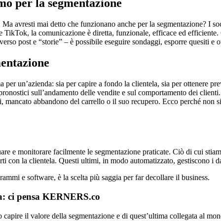
imo per la segmentazione
to. Ma avresti mai detto che funzionano anche per la segmentazione? I s
TikTok, la comunicazione è diretta, funzionale, efficace ed efficiente. C
raverso post e “storie” – è possibile eseguire sondaggi, esporre quesiti e 
mentazione
per un’azienda: sia per capire a fondo la clientela, sia per ottenere previs
pronostici sull’andamento delle vendite e sul comportamento dei clienti. O
i, mancato abbandono del carrello o il suo recupero. Ecco perché non si
are e monitorare facilmente le segmentazione praticate. Ciò di cui stiam
ti con la clientela. Questi ultimi, in modo automatizzato, gestiscono i dat
grammi e software, è la scelta più saggia per far decollare il business.
iva: ci pensa KERNERS.co
o capire il valore della segmentazione e di quest’ultima collegata al mon