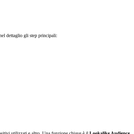
el dettaglio gli step principali:
itivi utilizzati e altro. Una funzione chiave è il
Lookalike Audience
,