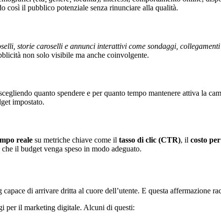
o così il pubblico potenziale senza rinunciare alla qualità.
oselli, storie caroselli e annunci interattivi come sondaggi, collegament
bblicità non solo visibile ma anche coinvolgente.
 scegliendo quanto spendere e per quanto tempo mantenere attiva la camp
dget impostato.
empo reale
su metriche chiave come il
tasso di clic (CTR)
, il
costo per
o che il budget venga speso in modo adeguato.
g capace di arrivare dritta al cuore dell’utente. E questa affermazione r
per il marketing digitale. Alcuni di questi: