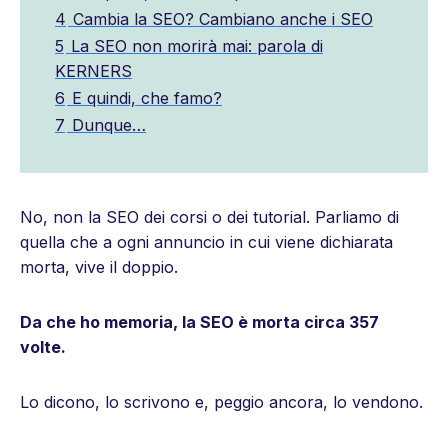
4
Cambia la SEO? Cambiano anche i SEO
5
La SEO non morirà mai: parola di
KERNERS
6
E quindi, che famo?
7
Dunque…
No, non la SEO dei corsi o dei tutorial. Parliamo di
quella che a ogni annuncio in cui viene dichiarata
morta, vive il doppio.
Da che ho memoria, la SEO è morta circa 357
volte.
Lo dicono, lo scrivono e, peggio ancora, lo vendono.