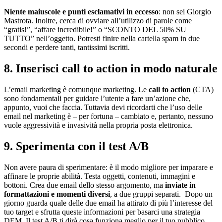
Niente maiuscole e punti esclamativi in eccesso
: non sei Giorgio
Mastrota. Inoltre, cerca di ovviare all’utilizzo di parole come
“gratis!”, “affare incredibile!” o “SCONTO DEL 50% SU
TUTTO” nell’oggetto. Potresti finire nella cartella spam in due
secondi e perdere tanti, tantissimi iscritti.
8. Inserisci call to action in modo naturale
L’email marketing è comunque marketing. Le
call to action
(CTA)
sono fondamentali per guidare l’utente a fare un’azione che,
appunto, vuoi che faccia. Tuttavia devi ricordarti che l’uso delle
email nel marketing è – per fortuna – cambiato e, pertanto, nessuno
vuole aggressività e invasività nella propria posta elettronica.
9. Sperimenta con il test A/B
Non avere paura di sperimentare: è il modo migliore per imparare e
affinare le proprie abilità. Testa oggetti, contenuti, immagini e
bottoni. Crea due email dello stesso argomento, ma
inviate in
formattazioni e momenti diversi
, a due gruppi separati. Dopo un
giorno guarda quale delle due email ha attirato di più l’interesse del
tuo target e sfrutta queste informazioni per basarci una strategia
DEM. Il test A/B ti dirà cosa funziona meglio per il tuo pubblico.