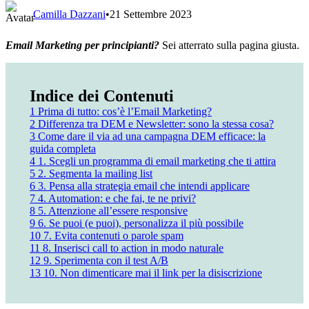
Camilla Dazzani
•
21 Settembre 2023
Email Marketing per principianti?
Sei atterrato sulla pagina giusta.
Indice dei Contenuti
1
Prima di tutto: cos’è l’Email Marketing?
2
Differenza tra DEM e Newsletter: sono la stessa cosa?
3
Come dare il via ad una campagna DEM efficace: la
guida completa
4
1. Scegli un programma di email marketing che ti attira
5
2. Segmenta la mailing list
6
3. Pensa alla strategia email che intendi applicare
7
4. Automation: e che fai, te ne privi?
8
5. Attenzione all’essere responsive
9
6. Se puoi (e puoi), personalizza il più possibile
10
7. Evita contenuti o parole spam
11
8. Inserisci call to action in modo naturale
12
9. Sperimenta con il test A/B
13
10. Non dimenticare mai il link per la disiscrizione