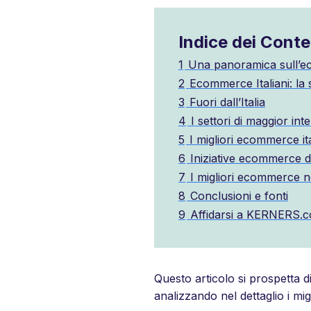
Indice dei Conte
1
Una panoramica sull’ec
2
Ecommerce Italiani: la 
3
Fuori dall’Italia
4
I settori di maggior in
5
I migliori ecommerce ita
6
Iniziative ecommerce 
7
I migliori ecommerce 
8
Conclusioni e fonti
9
Affidarsi a KERNERS.c
Questo articolo si prospetta 
analizzando nel dettaglio i migl