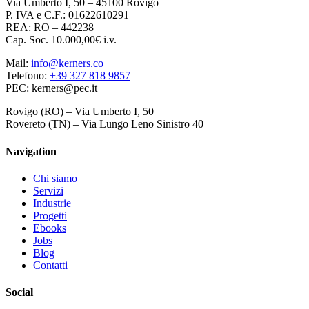
Via Umberto I, 50 – 45100 Rovigo
P. IVA e C.F.: 01622610291
REA: RO – 442238
Cap. Soc. 10.000,00€ i.v.
Mail:
info@kerners.co
Telefono:
+39 327 818 9857
PEC: kerners@pec.it
Rovigo (RO) – Via Umberto I, 50
Rovereto (TN) – Via Lungo Leno Sinistro 40
Navigation
Chi siamo
Servizi
Industrie
Progetti
Ebooks
Jobs
Blog
Contatti
Social