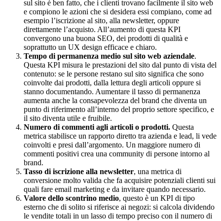
sul sito è ben fatto, che i clienti trovano facilmente il sito web
e compiono le azioni che si desidera essi compiano, come ad
esempio l’iscrizione al sito, alla newsletter, oppure
direttamente l’acquisto. All’aumento di questa KPI
convergono una buona SEO, dei prodotti di qualità e
soprattutto un UX design efficace e chiaro.
Tempo di permanenza medio sul sito web aziendale
.
Questa KPI misura le prestazioni del sito dal punto di vista del
contenuto: se le persone restano sul sito significa che sono
coinvolte dai prodotti, dalla lettura degli articoli oppure si
stanno documentando. Aumentare il tasso di permanenza
aumenta anche la consapevolezza del brand che diventa un
punto di riferimento all’interno del proprio settore specifico, e
il sito diventa utile e fruibile.
Numero di commenti agli articoli o prodotti.
Questa
metrica stabilisce un rapporto diretto tra azienda e lead, li vede
coinvolti e presi dall’argomento. Un maggiore numero di
commenti positivi crea una community di persone intorno al
brand.
Tasso di iscrizione alla newsletter
, una metrica di
conversione molto valida che fa acquisire potenziali clienti sui
quali fare email marketing e da invitare quando necessario.
Valore dello scontrino medio
, questo è un KPI di tipo
esterno che di solito si riferisce ai negozi: si calcola dividendo
le vendite totali in un lasso di tempo preciso con il numero di