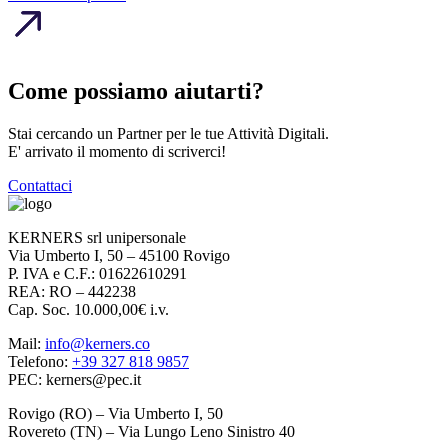
Come possiamo aiutarti?
Stai cercando un Partner per le tue Attività Digitali.
E' arrivato il momento di scriverci!
Contattaci
KERNERS srl unipersonale
Via Umberto I, 50 – 45100 Rovigo
P. IVA e C.F.: 01622610291
REA: RO – 442238
Cap. Soc. 10.000,00€ i.v.
Mail:
info@kerners.co
Telefono:
+39 327 818 9857
PEC: kerners@pec.it
Rovigo (RO) – Via Umberto I, 50
Rovereto (TN) – Via Lungo Leno Sinistro 40